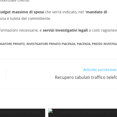
otenziale cliente.
 budget massimo di spesa
che verrà indicato, nel “
mandato di
anzia e tutela del committente.
informazioni necessarie, e
servizi investigativi legali
a costi ragionevo
TIGATORE PRIVATO
,
INVESTIGATORE PRIVATO PIACENZA
,
PIACENZA
,
PREZZO INVESTIG
Articolo successivo
Recupero tabulati traffico telef