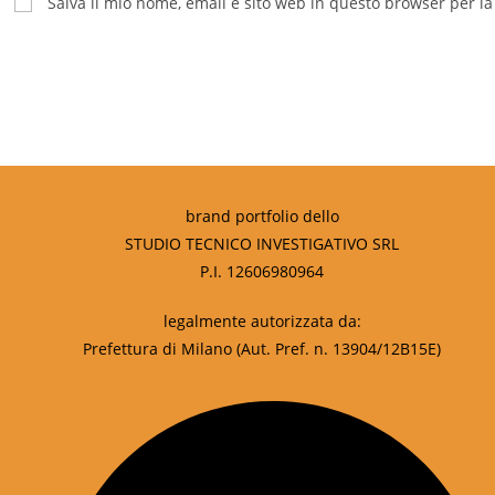
Salva il mio nome, email e sito web in questo browser per 
brand portfolio dello
STUDIO TECNICO INVESTIGATIVO SRL
P.I. 12606980964
legalmente autorizzata da:
Prefettura di Milano (Aut. Pref. n. 13904/12B15E)