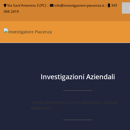
Via Sant'Antonino 3 (PC)
|
info@investigazioni-piacenza.it
|
345
066 2419
Investigazioni Aziendali
Servizi investigativi per Logistiche e Grandi
Magazzini