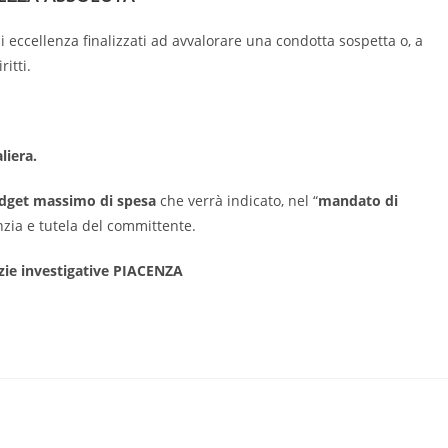
 eccellenza finalizzati ad avvalorare una condotta sospetta o, a
ritti.
aliera.
budget massimo di spesa
che verrà indicato, nel “
mandato di
anzia e tutela del committente.
zie investigative PIACENZA