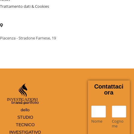
Trattamento dati & Cookies
Piacenza - Stradone Farnese, 19
Contattaci
ora
brand portfolio
N
dello
o
STUDIO
m
Nome
Cogno
TECNICO
e
me
*
INVESTIGATIVO