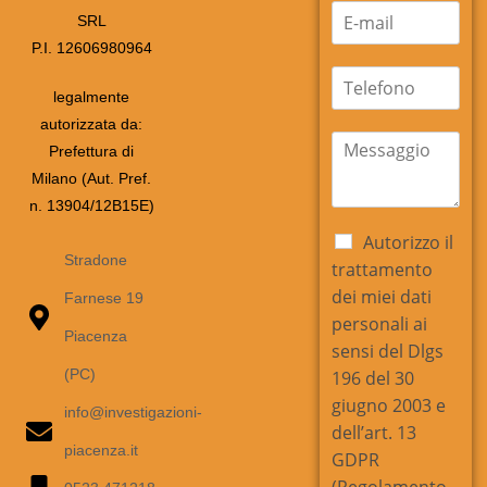
E
SRL
m
P.I. 12606980964
a
i
t
l
e
legalmente
*
l
autorizzata da:
e
m
Prefettura di
f
e
Milano (Aut. Pref.
o
s
n
s
n. 13904/12B15E)
o
a
C
Autorizzo il
g
a
Stradone
trattamento
g
s
i
dei miei dati
Farnese 19
e
o
personali ai
l
*
Piacenza
l
sensi del Dlgs
e
(PC)
196 del 30
d
giugno 2003 e
i
info@investigazioni-
dell’art. 13
S
piacenza.it
p
GDPR
u
(Regolamento