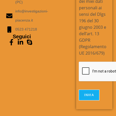
i
dei miei dati
(PC)
e
o
personali ai
l
*
info@investigazioni-
l
sensi del Dlgs
e
196 del 30
piacenza.it
d
giugno 2003 e
i
0523 471218
dell’art. 13
S
Seguici
p
GDPR
u
(Regolamento
n
UE 2016/679)
t
a
*
INVIA