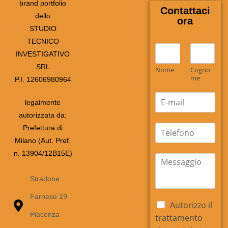
brand portfolio
Contattaci
dello
ora
STUDIO
TECNICO
N
INVESTIGATIVO
o
SRL
m
Nome
Cogno
e
me
P.I. 12606980964
*
E
legalmente
m
autorizzata da:
a
i
t
Prefettura di
l
e
Milano (Aut. Pref.
*
l
n. 13904/12B15E)
e
m
f
e
o
s
Stradone
n
s
Farnese 19
o
a
C
Autorizzo il
g
a
Piacenza
trattamento
g
s