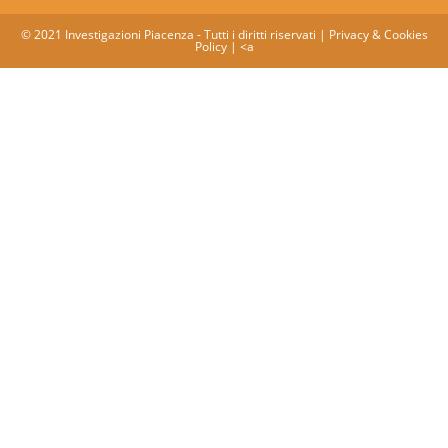
© 2021 Investigazioni Piacenza - Tutti i diritti riservati |
Privacy & Cookies
Policy
| <a