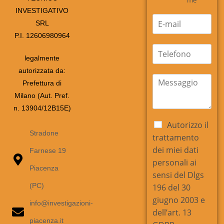
e
me
*
INVESTIGATIVO
E
SRL
m
P.I. 12606980964
a
i
t
l
e
legalmente
*
l
autorizzata da:
e
m
Prefettura di
f
e
Milano (Aut. Pref.
o
s
n
s
n. 13904/12B15E)
o
a
C
Autorizzo il
g
a
Stradone
trattamento
g
s
i
dei miei dati
Farnese 19
e
o
personali ai
l
*
Piacenza
l
sensi del Dlgs
e
(PC)
196 del 30
d
giugno 2003 e
i
info@investigazioni-
dell’art. 13
S
piacenza.it
p