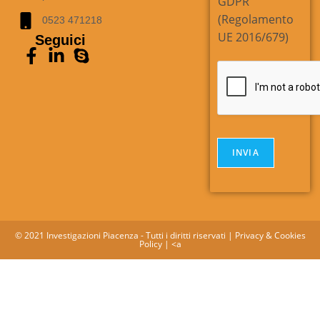
GDPR
u
(Regolamento
0523 471218
n
UE 2016/679)
Seguici
t
a
*
INVIA
© 2021 Investigazioni Piacenza - Tutti i diritti riservati |
Privacy & Cookies
Policy
| <a