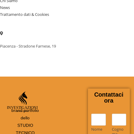
Chi Siamo
News
Trattamento dati & Cookies
Piacenza - Stradone Farnese, 19
Contattaci
ora
brand portfolio
N
dello
o
STUDIO
m
Nome
Cogno
TECNICO