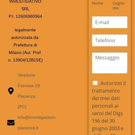
INVESTIGATIVO
m
Nome
Cogno
e
me
SRL
*
P.I. 12606980964
E
m
legalmente
a
i
t
autorizzata da:
l
e
Prefettura di
*
l
Milano (Aut. Pref.
e
m
n. 13904/12B15E)
f
e
o
s
n
s
Stradone
o
a
C
Autorizzo il
g
Farnese 19
a
trattamento
g
s
Piacenza
i
dei miei dati
e
o
personali ai
l
(PC)
*
l
sensi del Dlgs
info@investigazioni-
e
196 del 30
d
giugno 2003 e
piacenza.it
i