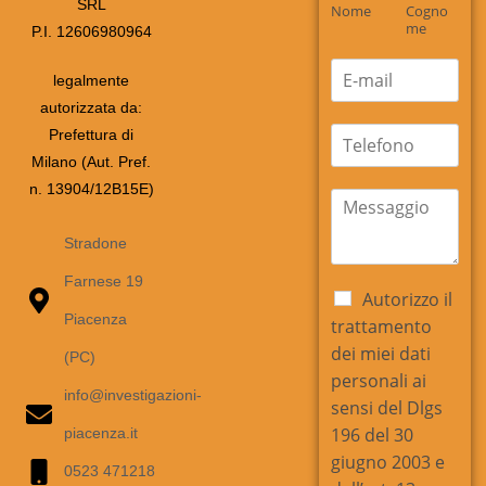
SRL
m
Nome
Cogno
e
me
P.I. 12606980964
*
E
legalmente
m
autorizzata da:
a
i
t
Prefettura di
l
e
Milano (Aut. Pref.
*
l
n. 13904/12B15E)
e
m
f
e
o
s
Stradone
n
s
Farnese 19
o
a
C
Autorizzo il
g
a
Piacenza
trattamento
g
s
i
dei miei dati
(PC)
e
o
personali ai
l
*
info@investigazioni-
l
sensi del Dlgs
e
196 del 30
piacenza.it
d
giugno 2003 e
i
0523 471218