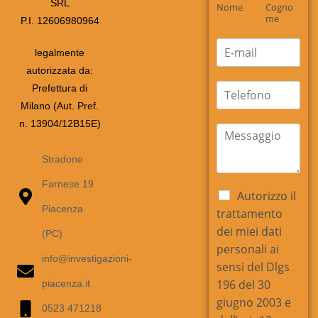
SRL
m
Nome
Cogno
e
me
P.I. 12606980964
*
E
legalmente
m
autorizzata da:
a
i
t
Prefettura di
l
e
Milano (Aut. Pref.
*
l
n. 13904/12B15E)
e
m
f
e
o
s
Stradone
n
s
Farnese 19
o
a
C
Autorizzo il
g
a
Piacenza
trattamento
g
s
i
dei miei dati
(PC)
e
o
personali ai
l
*
info@investigazioni-
l
sensi del Dlgs
e
196 del 30
piacenza.it
d
giugno 2003 e
i
0523 471218